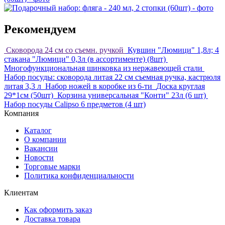
Рекомендуем
Сковорода 24 см со съемн. ручкой
Кувшин "Люмици" 1,8л; 4
стакана "Люмици" 0,3л (в ассортименте) (8шт)
Многофункциональная шинковка из нержавеющей стали
Набор посуды: сковорода литая 22 см съемная ручка, кастрюля
литая 3,3 л
Набор ножей в коробке из 6-ти
Доска круглая
29*1см (50шт)
Корзина универсальная "Конти" 23л (6 шт)
Набор посуды Calipso 6 предметов (4 шт)
Компания
Каталог
О компании
Вакансии
Новости
Торговые марки
Политика конфиденциальности
Клиентам
Как оформить заказ
Доставка товара