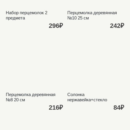
Набор перцемолок 2
Перцемолка деревянная
предмета
№10 25 см
296₽
242₽
Перцемолка деревянная
Солонка
№8 20 см
нержавейка+стекло
216₽
84₽