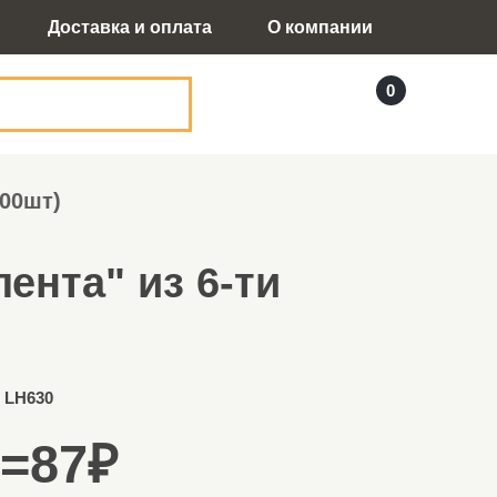
Доставка и оплата
О компании
0
100шт)
ента" из 6-ти
 LH630
=
87
₽