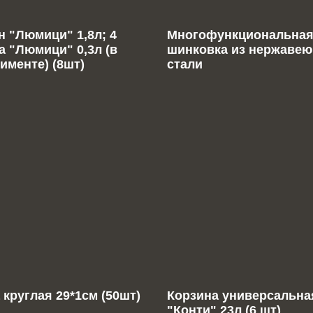
 "Люмици" 1,8л; 4
Многофункциональна
а "Люмици" 0,3л (в
шинковка из нержаве
именте) (8шт)
стали
 круглая 29*1см (50шт)
Корзина универсальна
"Конти" 23л (6 шт)