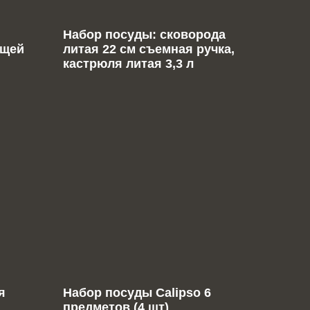
я
Набор посуды: сковорода
ющей
литая 22 см съемная ручка,
кастрюля литая 3,3 л
я
Набор посуды Calipso 6
предметов (4 шт)