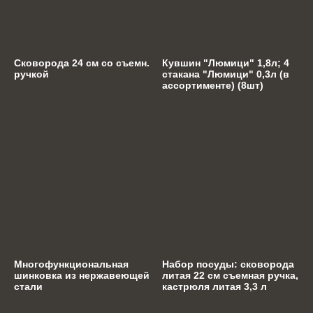
Сковорода 24 см со съемн.
Кувшин "Люмици" 1,8л; 4
ручкой
стакана "Люмици" 0,3л (в
ассортименте) (8шт)
Многофункциональная
Набор посуды: сковорода
шинковка из нержавеющей
литая 22 см съемная ручка,
стали
кастрюля литая 3,3 л